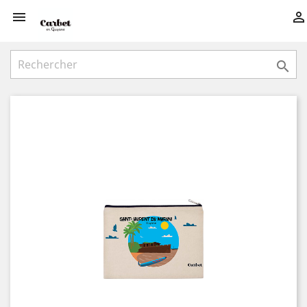


