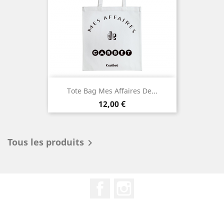
Tote Bag Mes Affaires De...
Prix
12,00 €
Tous les produits

Facebook
Instagram