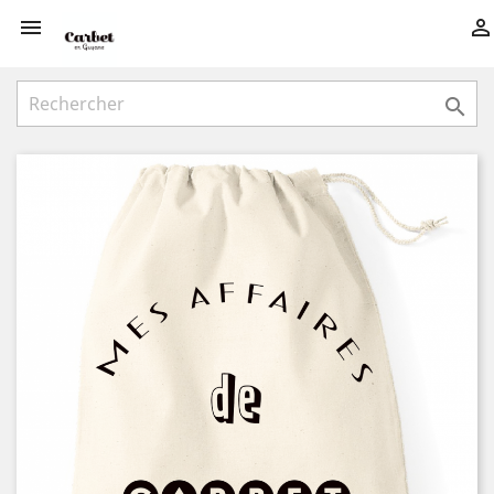


