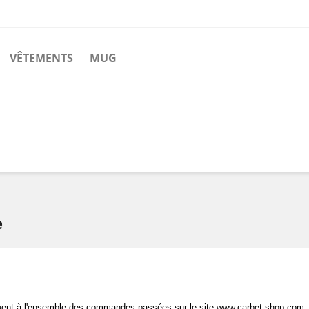
VÊTEMENTS
MUG
e
iquent à l'ensemble des commandes passées sur le site www.carbet-shop.com