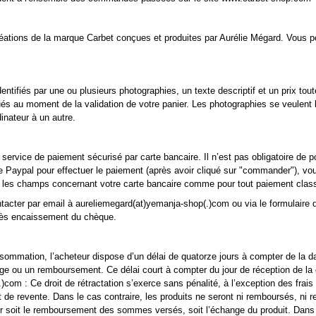
éations de la marque Carbet conçues et produites par Aurélie Mégard. Vous
entifiés par une ou plusieurs photographies, un texte descriptif et un prix to
és au moment de la validation de votre panier. Les photographies se veulent 
dinateur à un autre.
service de paiement sécurisé par carte bancaire. Il n’est pas obligatoire de
e Paypal pour effectuer le paiement (après avoir cliqué sur "commander"), vous
rs les champs concernant votre carte bancaire comme pour tout paiement class
acter par email à aureliemegard(at)yemanja-shop(.)com ou via le formulaire de
rès encaissement du chèque.
onsommation, l’acheteur dispose d’un délai de quatorze jours à compter de la 
ange ou un remboursement. Ce délai court à compter du jour de réception de l
om : Ce droit de rétractation s’exerce sans pénalité, à l’exception des frais d
t de revente. Dans le cas contraire, les produits ne seront ni remboursés, ni 
der soit le remboursement des sommes versés, soit l’échange du produit. Dans c