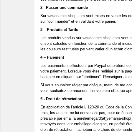
2 - Passer une commande
Sur
www.carbet-shop.com
sont mises en vente les cr
sur "commander" et en validant votre panier.
3 – Produits et Tarifs
Les produits vendus sur
www.carbet-shop.com
sont id
ci sont calculés en fonction de la commande et indiqu
les couleurs restituées peuvent varier d’un écran d’or
4 – Paiement
Les paiements s’effectuent par Paypal de préférence, 
votre paiement. Lorsque vous êtes redirigé sur la pag
bancaire en cliquant sur "continuer". Renseigner alo
Si vous souhaitez régler par chèque, merci de me cont
vous souhaitez commander. L'envoi sera effectué ap
5 - Droit de rétractation
En application de l’article L.120-20 du Code de la C
frais, les articles ne lui convenant pas, pour un éch
préalable par email à aureliemegard(at)yemanja-shop(.)c
renvoyés dans leur emballage d’origine, en parfait éta
droit de rétractation, l’acheteur a le choix de deman