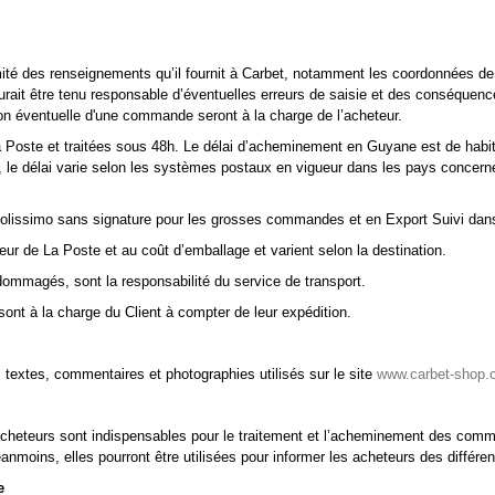
formité des renseignements qu’il fournit à Carbet, notamment les coordonnées d
urait être tenu responsable d’éventuelles erreurs de saisie et des conséquence
ion éventuelle d'une commande seront à la charge de l’acheteur.
 Poste et traitées sous 48h. Le délai d’acheminement en Guyane est de habitu
al, le délai varie selon les systèmes postaux en vigueur dans les pays concerné
Colissimo sans signature pour les grosses commandes et en Export Suivi dans
ueur de La Poste et au coût d’emballage et varient selon la destination.
ndommagés, sont la responsabilité du service de transport.
s sont à la charge du Client à compter de leur expédition.
s textes, commentaires et photographies utilisés sur le site
www.carbet-shop.
acheteurs sont indispensables pour le traitement et l’acheminement des comma
nmoins, elles pourront être utilisées pour informer les acheteurs des différe
e